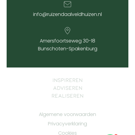
info@ruizendaalveldhuizen.nl
Amersfoortseweg 30-18
Bunschoten-Spakenburg
Inspireren
Adviseren
Realiseren
Algemene voorwaarden
Privacyverklaring
Cookies