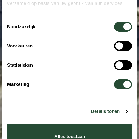
verzameld op basis van uw gebruik van hun services.
Betrokken
Toestemmingsselectie
Noodzakelijk
bouwkundig
ontwerpers
Voorkeuren
Statistieken
Ontdek projecten
Marketing
Onze werkwijze
Details tonen
Alles toestaan